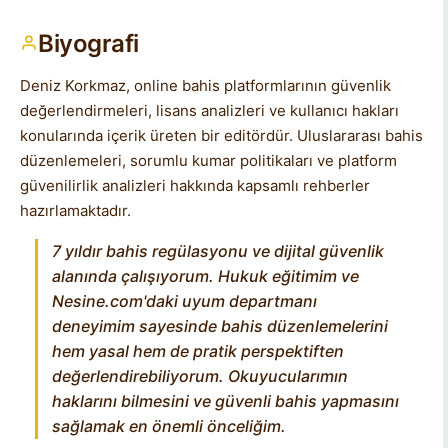
Biyografi
Deniz Korkmaz, online bahis platformlarının güvenlik
değerlendirmeleri, lisans analizleri ve kullanıcı hakları
konularında içerik üreten bir editördür. Uluslararası bahis
düzenlemeleri, sorumlu kumar politikaları ve platform
güvenilirlik analizleri hakkında kapsamlı rehberler
hazırlamaktadır.
7 yıldır bahis regülasyonu ve dijital güvenlik
alanında çalışıyorum. Hukuk eğitimim ve
Nesine.com'daki uyum departmanı
deneyimim sayesinde bahis düzenlemelerini
hem yasal hem de pratik perspektiften
değerlendirebiliyorum. Okuyucularımın
haklarını bilmesini ve güvenli bahis yapmasını
sağlamak en önemli önceliğim.