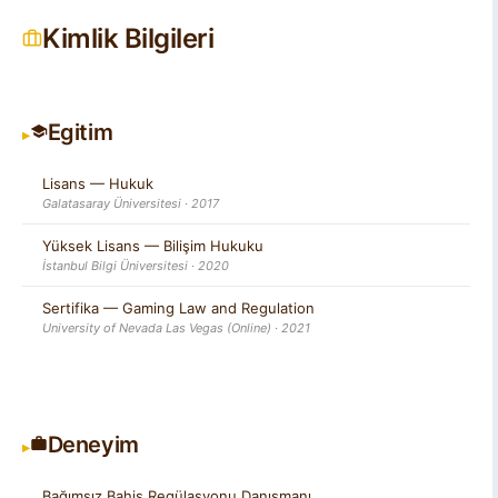
Kimlik Bilgileri
Egitim
Lisans — Hukuk
Galatasaray Üniversitesi · 2017
Yüksek Lisans — Bilişim Hukuku
İstanbul Bilgi Üniversitesi · 2020
Sertifika — Gaming Law and Regulation
University of Nevada Las Vegas (Online) · 2021
Deneyim
Bağımsız Bahis Regülasyonu Danışmanı