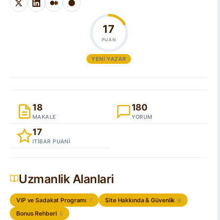
17
PUAN
YENI YAZAR
18
180
MAKALE
YORUM
17
ITIBAR PUANI
Uzmanlik Alanlari
VIP ve Sadakat Programı
Site Hakkında & Güvenlik
7
6
Bonus Rehberi
5