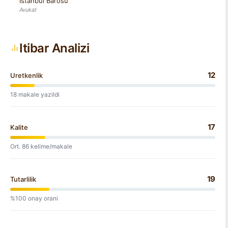
İstanbul Barosu
Avukat
Itibar Analizi
12
Uretkenlik
18 makale yazildi
17
Kalite
Ort. 86 kelime/makale
19
Tutarlilik
%100 onay orani